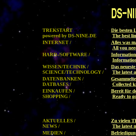
TREKSTART
Die besten L
powered by DS-NINE.DE
The best li
INTERNET /
Alles was m
All you nee
HARD-/SOFTWARE /
Information
Information
WISSEN/TECHNIK /
Das neueste
SCIENCE/TECHNOLOGY /
The latest 
DATENBANKEN /
Gesammeltes
DATBASES /
Collected k
EINKAUFEN /
Bereit für d
SHOPPING /
Ready to go
AKTUELLES /
Zu vielen T
NEWS /
The latest 
MEDIEN /
Befriedigun