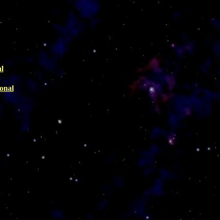
l
ional