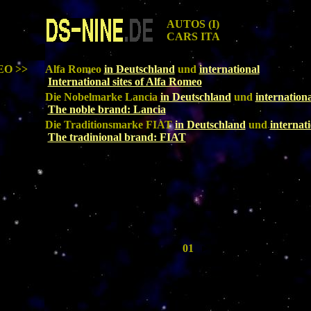
AUTOS (I)
CARS ITA
O >>
Alfa Romeo
in Deutschland
und
international
International sites of Alfa Romeo
Die Nobelmarke Lancia
in Deutschland
und
internationa
The noble brand: Lancia
Die Traditionsmarke FIAT
in Deutschland
und
internat
The tradinional brand: FIAT
01