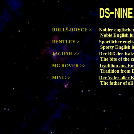
ROLLS-ROYCE >
Nobler englische
Noble English l
BENTLEY >
Sportlicher engl
Sporty English l
JAGUAR >>
Der Biß der Katz
The bite of the c
MG ROVER >>
Tradition aus E
Tradition from
MINI >>
Der Vater aller 
The father of al